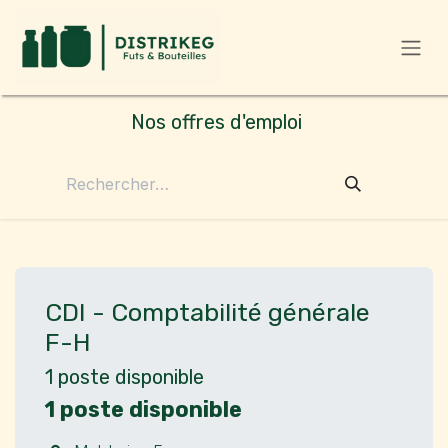
Se rendre au contenu
Nos offres d'emploi
CDI - Comptabilité générale
F-H
1
poste disponible
1 poste disponible